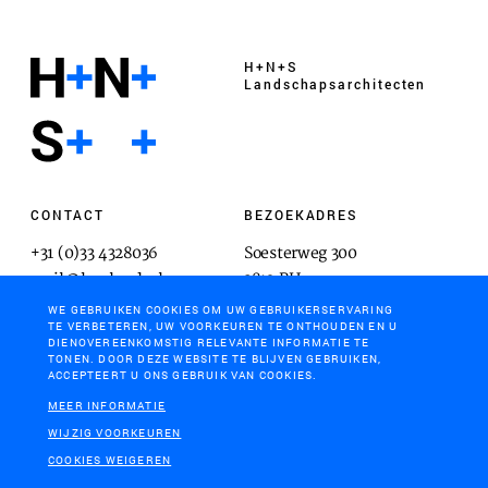
H+N+S
Landschaps­architecten
CONTACT
BEZOEKADRES
+31 (0)33 4328036
Soesterweg 300
mail@hnsland.nl
3812 BH
Amersfoort
WE GEBRUIKEN COOKIES OM UW GEBRUIKERSERVARING
TE VERBETEREN, UW VOORKEUREN TE ONTHOUDEN EN U
DIENOVEREENKOMSTIG RELEVANTE INFORMATIE TE
TONEN. DOOR DEZE WEBSITE TE BLIJVEN GEBRUIKEN,
ACCEPTEERT U ONS GEBRUIK VAN COOKIES.
POSTADRES
MEER INFORMATIE
Postbus 1603
WIJZIG VOORKEUREN
3800 BP
COOKIES WEIGEREN
Amersfoort