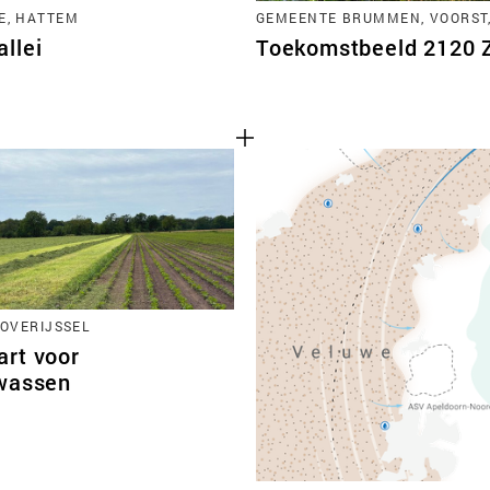
E, HATTEM
GEMEENTE BRUMMEN, VOORST
llei
Toekomstbeeld 2120 Zu
 OVERIJSSEL
rt voor
wassen