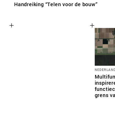
Handreiking “Telen voor de bouw”
NEDERLAN
Multifun
inspire
functie
grens va