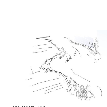
IJSSELMEERGEBIED