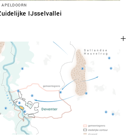
, APELDOORN
idelijke IJsselvallei