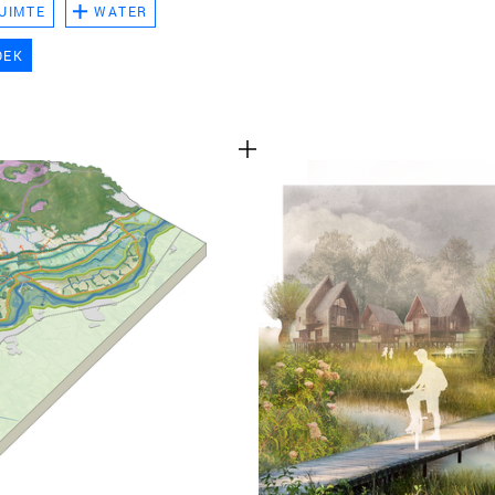
UIMTE
WATER
TEAM
OEK
CONT