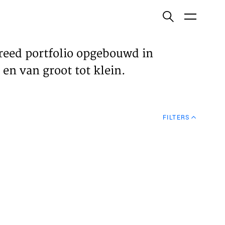
ish
reed portfolio opgebouwd in
en van groot tot klein.
ECTEN
FILTERS
VELDEN
WS