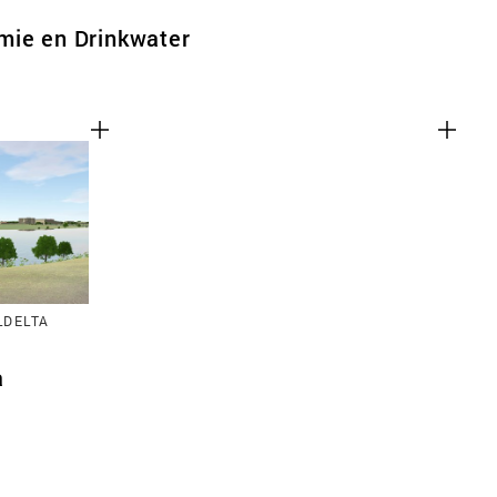
mie en Drinkwater
LDELTA
a