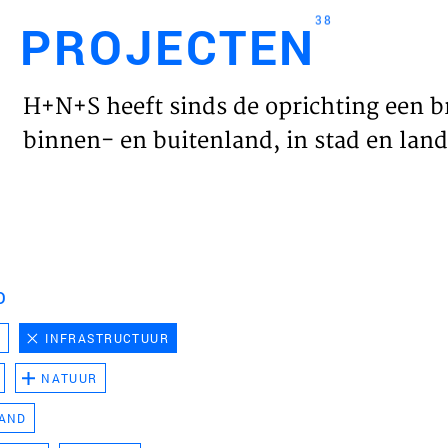
38
PROJECTEN
Engl
H+N+S heeft sinds de oprichting een b
HOME
binnen- en buitenland, in stad en land 
PROJ
WERK
D
VISIE
D
INFRASTRUCTUUR
NATUUR
NIEU
LAND