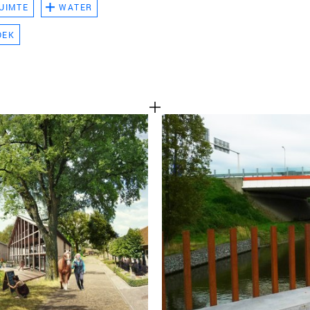
UIMTE
WATER
TEAM
OEK
CONT