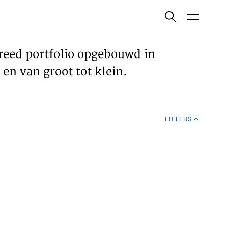
ish
reed portfolio opgebouwd in
en van groot tot klein.
ECTEN
FILTERS
VELDEN
WS