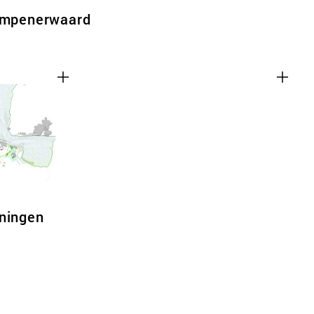
rimpenerwaard
oningen