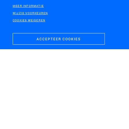
MEER INFORMATIE
WIJZIG VOORKEUREN
COOKIES WEIGEREN
ACCEPTEER COOKIES
TERNEUZEN
Tender Zeesluis Terneuzen
NEDERLAND
BAARLE, BELGIË
Nationaal Perspectief
Co-Workshop Baarle
Energie en Ruimte