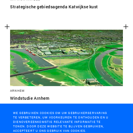
Strategische gebiedsagenda Katwijkse kust
ARNHEM
Windstudie Arnhem
WE GEBRUIKEN COOKIES OM UW GEBRUIKERSERVARING
TE VERBETEREN, UW VOORKEUREN TE ONTHOUDEN EN U
DIENOVEREENKOMSTIG RELEVANTE INFORMATIE TE
TONEN. DOOR DEZE WEBSITE TE BLIJVEN GEBRUIKEN,
ACCEPTEERT U ONS GEBRUIK VAN COOKIES.