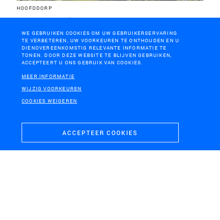
HOOFDDORP
Landartpark Buitenschot
WE GEBRUIKEN COOKIES OM UW GEBRUIKERSERVARING
TE VERBETEREN, UW VOORKEUREN TE ONTHOUDEN EN U
DIENOVEREENKOMSTIG RELEVANTE INFORMATIE TE
TONEN. DOOR DEZE WEBSITE TE BLIJVEN GEBRUIKEN,
ACCEPTEERT U ONS GEBRUIK VAN COOKIES.
MEER INFORMATIE
WIJZIG VOORKEUREN
COOKIES WEIGEREN
ACCEPTEER COOKIES
MAASVLAKTE, ROTTERDAM
Masterplan en inrichtingsplan MaasvlaktePlaza