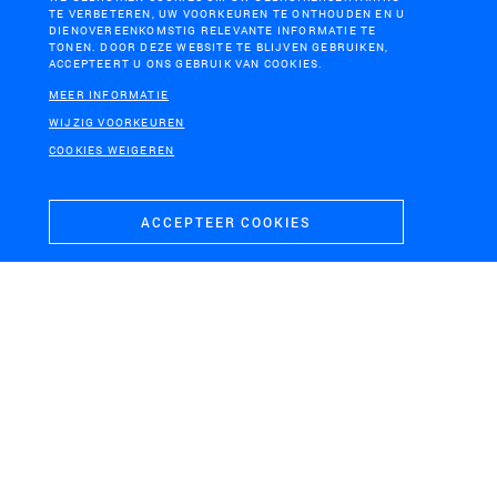
TE VERBETEREN, UW VOORKEUREN TE ONTHOUDEN EN U
DIENOVEREENKOMSTIG RELEVANTE INFORMATIE TE
TONEN. DOOR DEZE WEBSITE TE BLIJVEN GEBRUIKEN,
ACCEPTEERT U ONS GEBRUIK VAN COOKIES.
MEER INFORMATIE
LEKDIJK (HAGESTEIN – OPHEUSDEN)
WIJZIG VOORKEUREN
Dijkverbetering Hagestein-Opheusden
COOKIES WEIGEREN
ACCEPTEER COOKIES
WASSENAAR
Vallei Meijendel en parkeerplaats