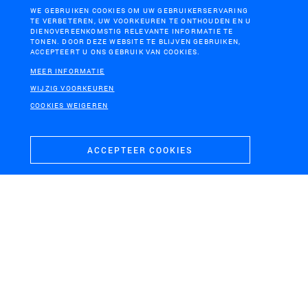
WE GEBRUIKEN COOKIES OM UW GEBRUIKERSERVARING
TE VERBETEREN, UW VOORKEUREN TE ONTHOUDEN EN U
DIENOVEREENKOMSTIG RELEVANTE INFORMATIE TE
TONEN. DOOR DEZE WEBSITE TE BLIJVEN GEBRUIKEN,
ACCEPTEERT U ONS GEBRUIK VAN COOKIES.
MEER INFORMATIE
WINSCHOTEN
ANTWERPEN, BELGIË
WIJZIG VOORKEUREN
Pilot klimaatslim bos
Overkapping Ring
COOKIES WEIGEREN
Antwerpen
ACCEPTEER COOKIES