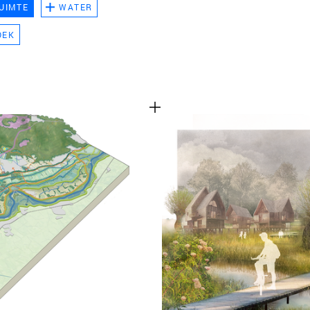
UIMTE
WATER
TEAM
OEK
CONT