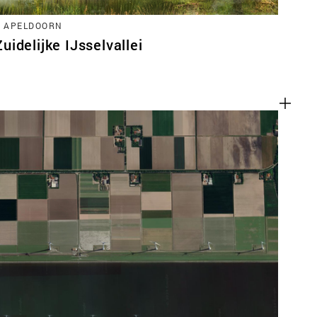
, APELDOORN
idelijke IJsselvallei