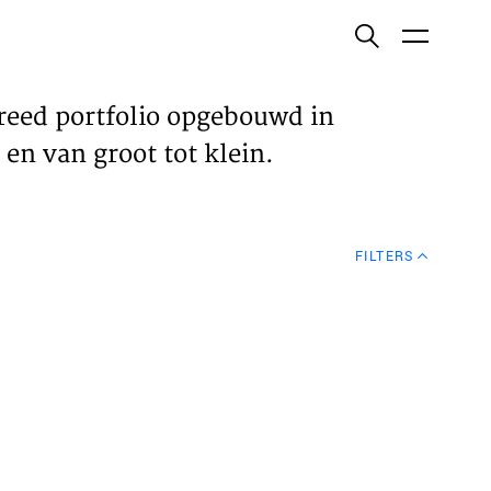
ish
reed portfolio opgebouwd in
en van groot tot klein.
ECTEN
FILTERS
VELDEN
WS