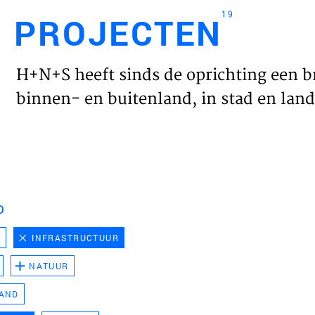
19
PROJECTEN
Engl
H+N+S heeft sinds de oprichting een b
HOME
binnen- en buitenland, in stad en land 
PROJ
WERK
D
VISIE
D
INFRASTRUCTUUR
NATUUR
NIEU
LAND