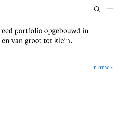
ish
reed portfolio opgebouwd in
en van groot tot klein.
ECTEN
FILTERS
VELDEN
WS