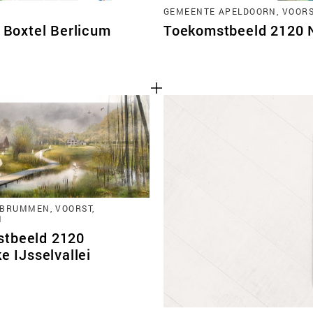
GEMEENTE APELDOORN, VOORST
Boxtel Berlicum
Toekomstbeeld 2120 No
BRUMMEN, VOORST,
N
tbeeld 2120
ke IJsselvallei