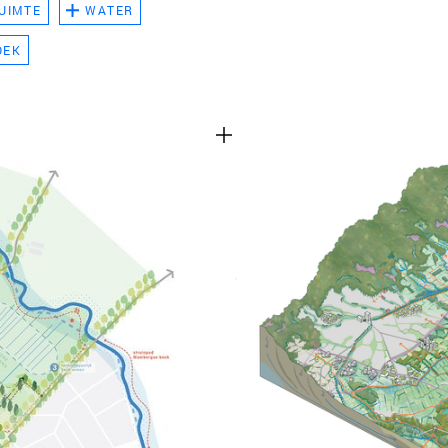
UIMTE
WATER
TEAM
OEK
CONT