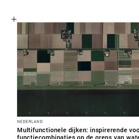
NEDERLAND
Multifunctionele dijken: inspirerende vo
functiecombinaties op de grens van wate