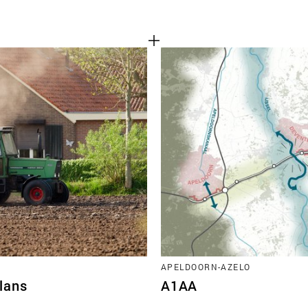
APELDOORN-AZELO
lans
A1AA