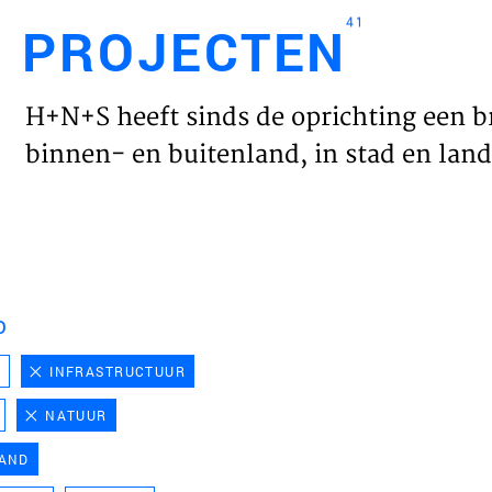
41
PROJECTEN
Engl
H+N+S heeft sinds de oprichting een b
HOME
binnen- en buitenland, in stad en land 
PROJ
WERK
D
VISIE
D
INFRASTRUCTUUR
NATUUR
NIEU
LAND