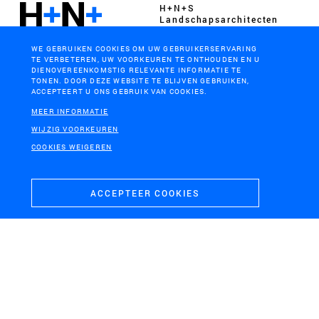
H+N+S
Landschaps­architecten
WE GEBRUIKEN COOKIES OM UW GEBRUIKERSERVARING
TE VERBETEREN, UW VOORKEUREN TE ONTHOUDEN EN U
DIENOVEREENKOMSTIG RELEVANTE INFORMATIE TE
TONEN. DOOR DEZE WEBSITE TE BLIJVEN GEBRUIKEN,
ACCEPTEERT U ONS GEBRUIK VAN COOKIES.
CONTACT
BEZOEKADRES
MEER INFORMATIE
+31 (0)33 4328036
Soesterweg 300
WIJZIG VOORKEUREN
mail@hnsland.nl
3812 BH
COOKIES WEIGEREN
Amersfoort
ACCEPTEER COOKIES
POSTADRES
Postbus 1603
3800 BP
Amersfoort
COOKIES & PRIVACY