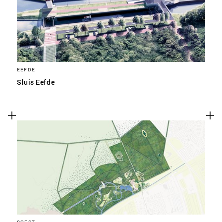
EEFDE
Sluis Eefde