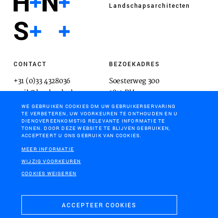
Landschaps­architecten
CONTACT
BEZOEKADRES
+31 (0)33 4328036
Soesterweg 300
mail@hnsland.nl
3812 BH
Amersfoort
WE GEBRUIKEN COOKIES OM UW GEBRUIKERSERVARING
TE VERBETEREN, UW VOORKEUREN TE ONTHOUDEN EN U
DIENOVEREENKOMSTIG RELEVANTE INFORMATIE TE
TONEN. DOOR DEZE WEBSITE TE BLIJVEN GEBRUIKEN,
ACCEPTEERT U ONS GEBRUIK VAN COOKIES.
POSTADRES
MEER INFORMATIE
Postbus 1603
WIJZIG VOORKEUREN
3800 BP
COOKIES WEIGEREN
Amersfoort
ACCEPTEER COOKIES
COOKIES & PRIVACY