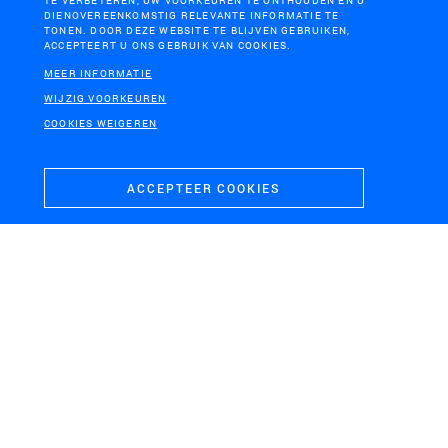
TE VERBETEREN, UW VOORKEUREN TE ONTHOUDEN EN U
DIENOVEREENKOMSTIG RELEVANTE INFORMATIE TE
TONEN. DOOR DEZE WEBSITE TE BLIJVEN GEBRUIKEN,
ACCEPTEERT U ONS GEBRUIK VAN COOKIES.
MEER INFORMATIE
H+N+S
WIJZIG VOORKEUREN
Landschaps­architecten
COOKIES WEIGEREN
ACCEPTEER COOKIES
CONTACT
BEZOEKADRES
+31 (0)33 4328036
Soesterweg 300
mail@hnsland.nl
3812 BH
Amersfoort
POSTADRES
Postbus 1603
3800 BP