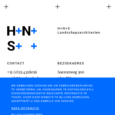
H+N+S
Landschaps­architecten
CONTACT
BEZOEKADRES
+31 (0)33 4328036
Soesterweg 300
mail@hnsland.nl
3812 BH
Amersfoort
WE GEBRUIKEN COOKIES OM UW GEBRUIKERSERVARING
TE VERBETEREN, UW VOORKEUREN TE ONTHOUDEN EN U
DIENOVEREENKOMSTIG RELEVANTE INFORMATIE TE
TONEN. DOOR DEZE WEBSITE TE BLIJVEN GEBRUIKEN,
ACCEPTEERT U ONS GEBRUIK VAN COOKIES.
POSTADRES
MEER INFORMATIE
Postbus 1603
WIJZIG VOORKEUREN