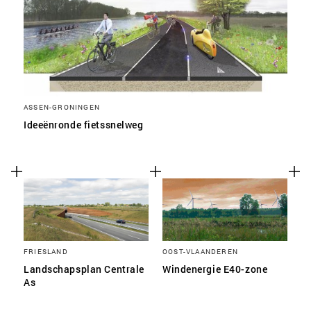
ASSEN-GRONINGEN
Ideeënronde fietssnelweg
FRIESLAND
OOST-VLAANDEREN
Landschapsplan Centrale
Windenergie E40-zone
As