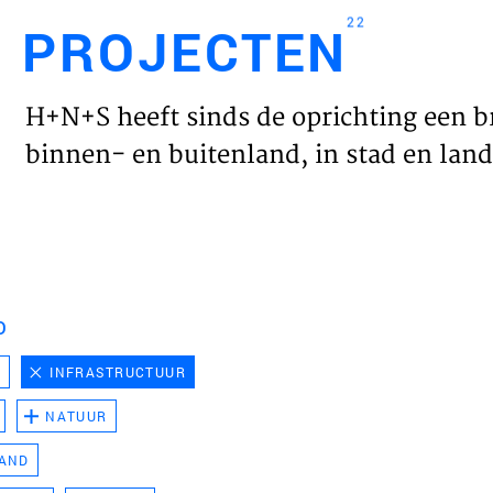
22
PROJECTEN
Engl
H+N+S heeft sinds de oprichting een b
HOME
binnen- en buitenland, in stad en land 
PROJ
WERK
D
VISIE
D
INFRASTRUCTUUR
NATUUR
NIEU
LAND