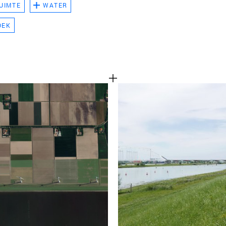
UIMTE
WATER
TEAM
OEK
CONT