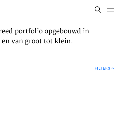
ish
reed portfolio opgebouwd in
en van groot tot klein.
ECTEN
FILTERS
VELDEN
WS