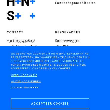
Landschaps­architecten
CONTACT
BEZOEKADRES
+31 (0)33 4328036
Soesterweg 300
mail@hnsland.nl
3812 BH
Amersfoort
WE GEBRUIKEN COOKIES OM UW GEBRUIKERSERVARING
TE VERBETEREN, UW VOORKEUREN TE ONTHOUDEN EN U
DIENOVEREENKOMSTIG RELEVANTE INFORMATIE TE
TONEN. DOOR DEZE WEBSITE TE BLIJVEN GEBRUIKEN,
ACCEPTEERT U ONS GEBRUIK VAN COOKIES.
POSTADRES
MEER INFORMATIE
Postbus 1603
WIJZIG VOORKEUREN
3800 BP
COOKIES WEIGEREN
Amersfoort
ACCEPTEER COOKIES
COOKIES & PRIVACY