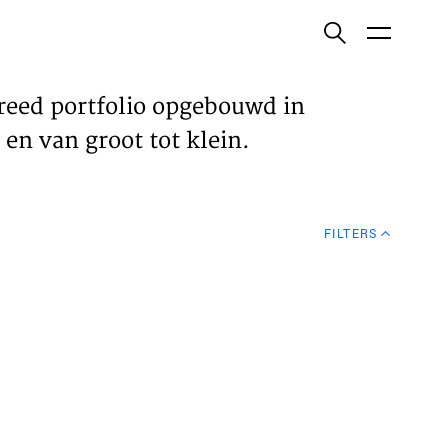
ish
reed portfolio opgebouwd in
en van groot tot klein.
ECTEN
FILTERS
VELDEN
WS