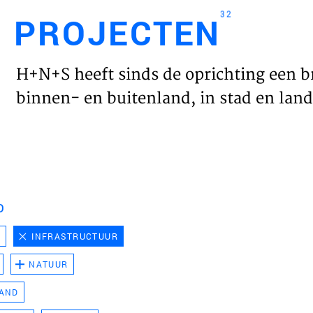
32
PROJECTEN
Engl
H+N+S heeft sinds de oprichting een b
HOME
binnen- en buitenland, in stad en land 
PROJ
WERK
D
VISIE
D
INFRASTRUCTUUR
NATUUR
NIEU
LAND