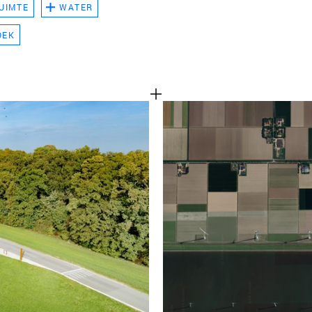
UIMTE
WATER
TEAM
OEK
CONT