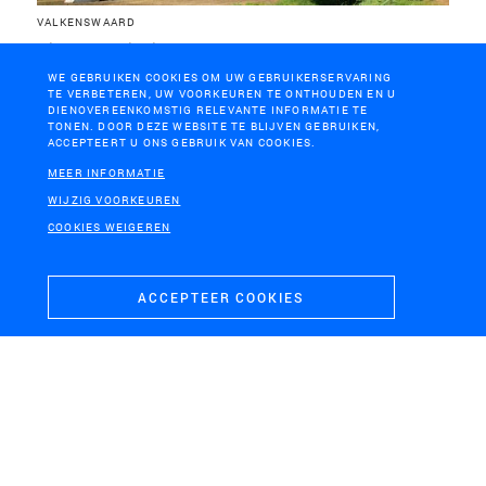
VALKENSWAARD
Nieuwe Verbinding N69
WE GEBRUIKEN COOKIES OM UW GEBRUIKERSERVARING
TE VERBETEREN, UW VOORKEUREN TE ONTHOUDEN EN U
DIENOVEREENKOMSTIG RELEVANTE INFORMATIE TE
TONEN. DOOR DEZE WEBSITE TE BLIJVEN GEBRUIKEN,
ACCEPTEERT U ONS GEBRUIK VAN COOKIES.
MEER INFORMATIE
WIJZIG VOORKEUREN
COOKIES WEIGEREN
ACCEPTEER COOKIES
FRIESLAND
Veenatelier Places of Hope