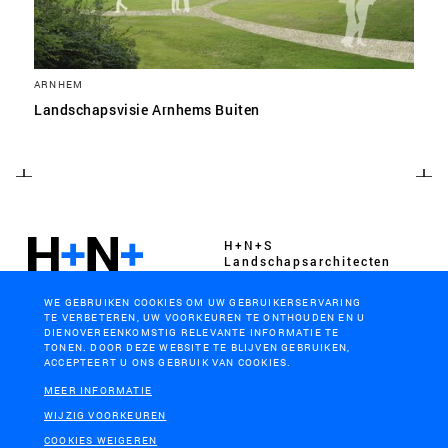
ARNHEM
Landschapsvisie Arnhems Buiten
H+N+S
Landschaps­architecten
WE GEBRUIKEN COOKIES OM UW GEBRUIKERSERVARING
TE VERBETEREN, UW VOORKEUREN TE ONTHOUDEN EN U
DIENOVEREENKOMSTIG RELEVANTE INFORMATIE TE
TONEN. DOOR DEZE WEBSITE TE BLIJVEN GEBRUIKEN,
ACCEPTEERT U ONS GEBRUIK VAN COOKIES.
CONTACT
BEZOEKADRES
MEER INFORMATIE
+31 (0)33 4328036
Soesterweg 300
WIJZIG VOORKEUREN
mail@hnsland.nl
3812 BH
COOKIES WEIGEREN