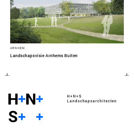
ARNHEM
Landschapsvisie Arnhems Buiten
H+N+S
Landschaps­architecten