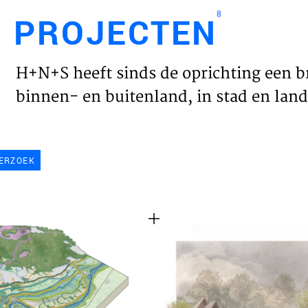
8
PROJECTEN
Engl
H+N+S heeft sinds de oprichting een b
HOME
binnen- en buitenland, in stad en land 
PROJ
ERZOEK
WERK
VISIE
NIEU