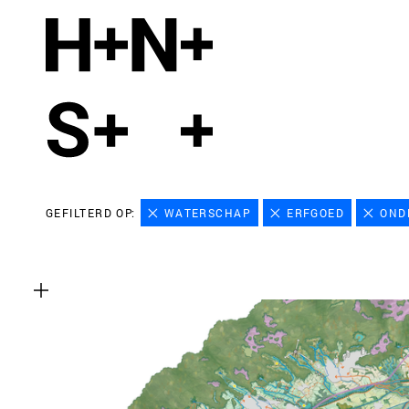
GEFILTERD OP:
WATERSCHAP
ERFGOED
OND