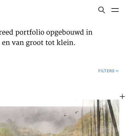
ish
reed portfolio opgebouwd in
en van groot tot klein.
ECTEN
FILTERS
VELDEN
WS