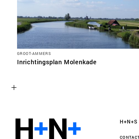
Functionele cookies
GROOT-AMMERS
Deze cookies zijn noodzakelijk voor het correct
Inrichtingsplan Molenkade
van de website. Let op, deze cookies kun je niet
Analyse cookies
Dit stelt ons in staat om de prestaties van onze
controleren en te verbeteren, evenals om anon
H+N+S
gebruikerservaringen uit te voeren.
CONTAC