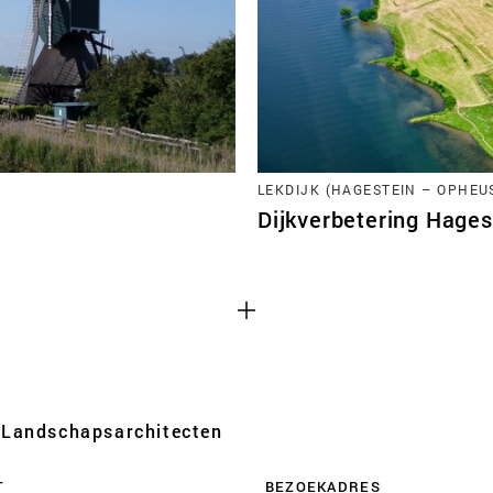
Cookies van derd
LEKDIJK (HAGESTEIN – OPHEU
 functioneren
Dit maakt het mogelijk o
Dijkverbetering Hage
 uitzetten.
zoals YouTube en Vimeo, in
een deel van de functiona
uitgeschakeld.
Advertentie cook
 websites te
Dit stelt ons in staat om 
iem analyses van
websites van derden en a
Landschaps­architecten
kunnen deze gegevens ook
apparaten die u gebruikt,
T
BEZOEKADRES