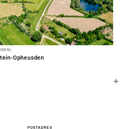
en
SDEN)
m inhoud van websites van derden,
stein-Opheusden
 te sluiten. Als u dit uitschakelt, kan
liteit van de website worden
ies
u relevante advertenties te tonen op
pps, zoals Facebook en Instagram. We
 koppelen aan de verschillende
 evenals gegevens over de advertenties
POSTADRES