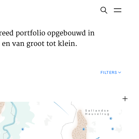
ish
reed portfolio opgebouwd in
en van groot tot klein.
ECTEN
FILTERS
VELDEN
WS