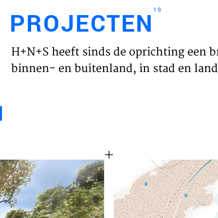
19
PROJECTEN
Engl
H+N+S heeft sinds de oprichting een b
HOME
binnen- en buitenland, in stad en land 
PROJ
WERK
VISIE
NIEU