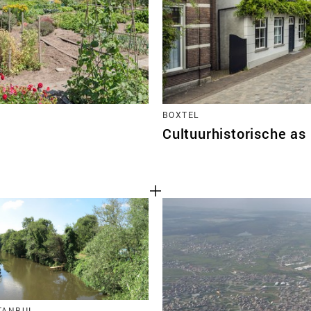
BOXTEL
Cultuurhistorische as
STANBUL