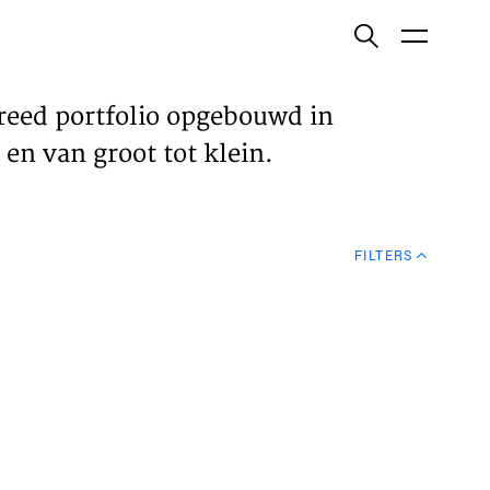
ish
reed portfolio opgebouwd in
en van groot tot klein.
ECTEN
FILTERS
VELDEN
WS