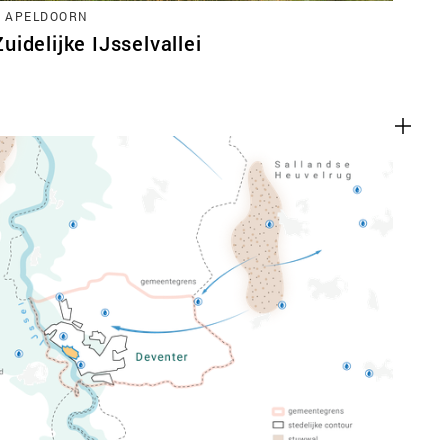
, APELDOORN
idelijke IJsselvallei