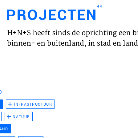
44
PROJECTEN
Engl
H+N+S heeft sinds de oprichting een b
HOME
binnen- en buitenland, in stad en land 
PROJ
WERK
D
VISIE
D
INFRASTRUCTUUR
NATUUR
NIEU
LAND