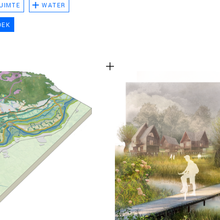
UIMTE
WATER
TEAM
OEK
CONT