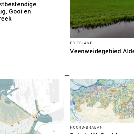
tbestendige
ug, Gooi en
reek
FRIESLAND
Veenweidegebied Alde
NOORD-BRABANT