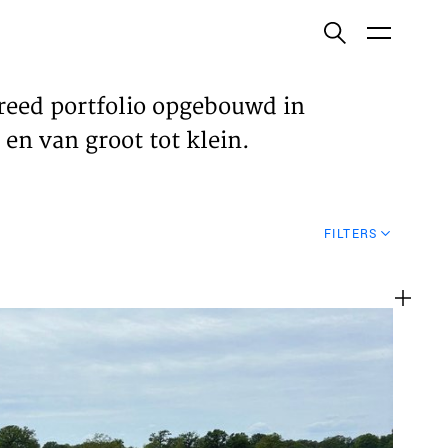
ish
reed portfolio opgebouwd in
en van groot tot klein.
ECTEN
FILTERS
VELDEN
WS