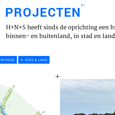
41
PROJECTEN
Engl
H+N+S heeft sinds de oprichting een b
HOME
binnen- en buitenland, in stad en land 
PROJ
ERFGOED
STAD & LAND
WERK
VISIE
NIEU