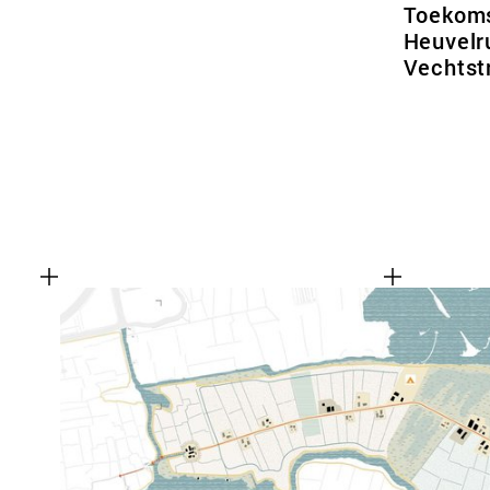
Toekoms
Heuvelr
Vechtst