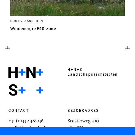
OOST-VLAANDEREN
Windenergie E40-zone
H+N+S
Landschaps­architecten
CONTACT
BEZOEKADRES
+31 (0)33 4328036
Soesterweg 300
mail@hnsland.nl
3812 BH