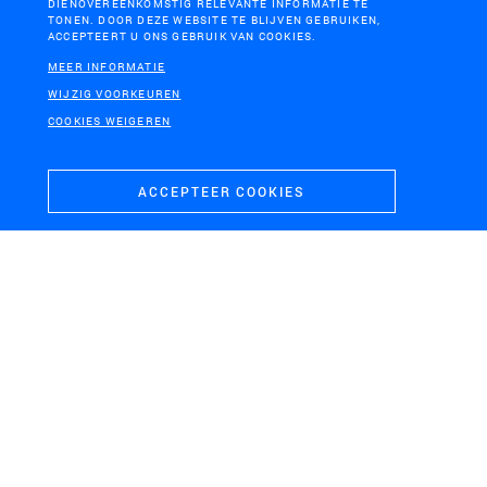
DIENOVEREENKOMSTIG RELEVANTE INFORMATIE TE
TONEN. DOOR DEZE WEBSITE TE BLIJVEN GEBRUIKEN,
ACCEPTEERT U ONS GEBRUIK VAN COOKIES.
MEER INFORMATIE
WIJZIG VOORKEUREN
COOKIES WEIGEREN
ACCEPTEER COOKIES
UTRECHTSE HEUVELRUG
Particuliere Tuin
DEN HAAG, UTRECHT,
GRONINGEN
GRONINGEN EN APELDOORN
IABR 2016 Atelier