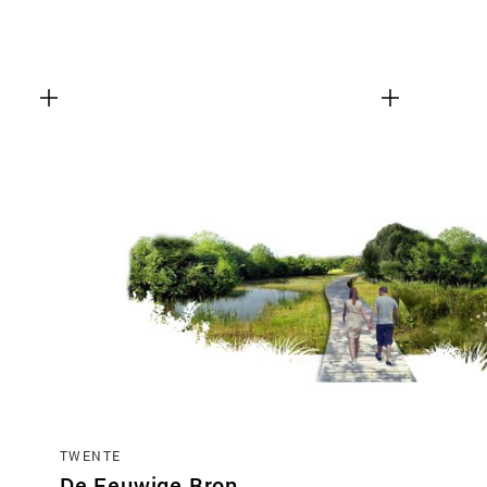
TWENTE
De Eeuwige Bron