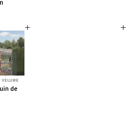
in
E VELUWE
uin de