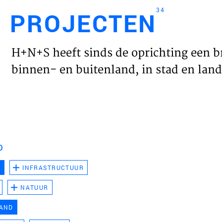
34
PROJECTEN
Engl
H+N+S heeft sinds de oprichting een b
HOME
binnen- en buitenland, in stad en land 
PROJ
WERK
D
VISIE
D
INFRASTRUCTUUR
NATUUR
NIEU
LAND