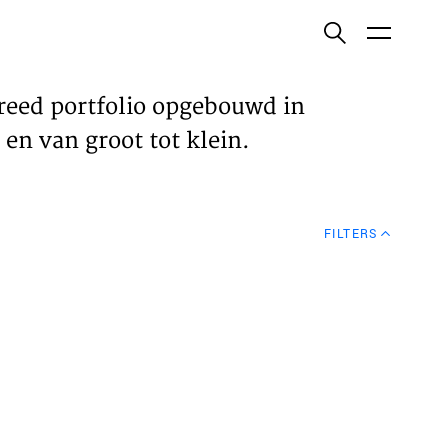
ish
reed portfolio opgebouwd in
en van groot tot klein.
ECTEN
FILTERS
VELDEN
WS