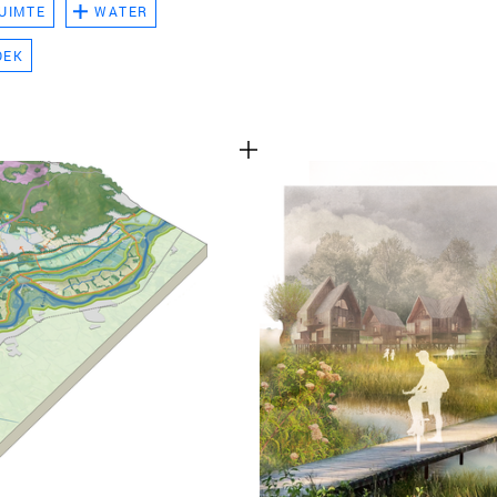
UIMTE
WATER
TEAM
OEK
CONT