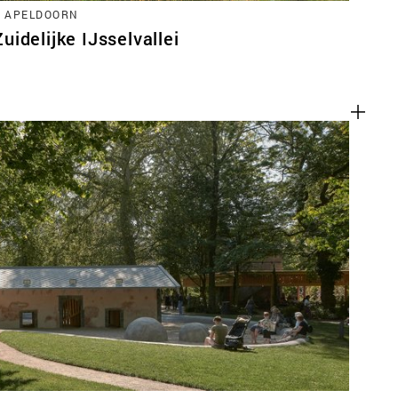
, APELDOORN
idelijke IJsselvallei