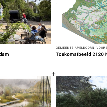
TEAM
CONT
GEMEENTE APELDOORN, VOORST
rdam
Toekomstbeeld 2120 No