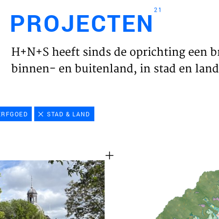
21
PROJECTEN
Engl
H+N+S heeft sinds de oprichting een b
HOME
binnen- en buitenland, in stad en land 
PROJ
ERFGOED
STAD & LAND
WERK
VISIE
NIEU