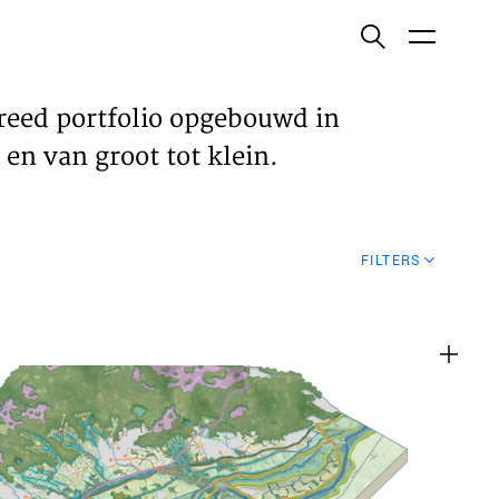
ish
reed portfolio opgebouwd in
en van groot tot klein.
ECTEN
FILTERS
VELDEN
WS