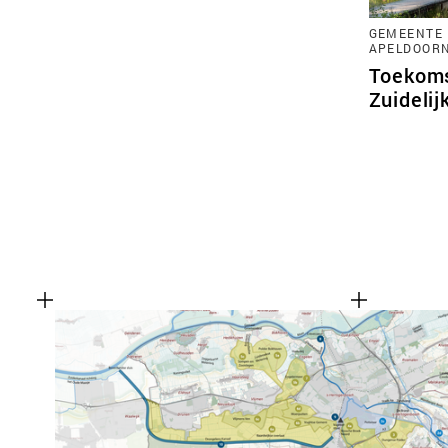
GEMEENTE 
APELDOOR
Toekoms
Zuidelij