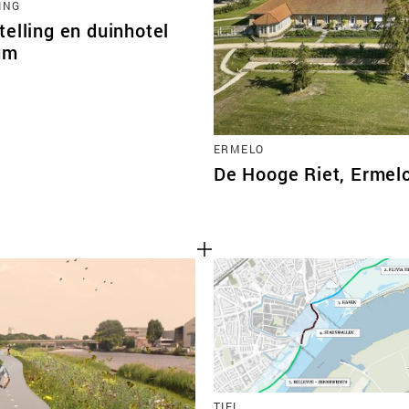
ING
elling en duinhotel
um
ERMELO
De Hooge Riet, Ermel
TIEL