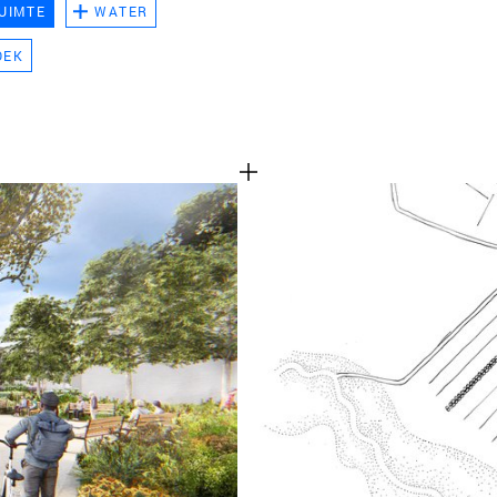
UIMTE
WATER
TEAM
OEK
CONT