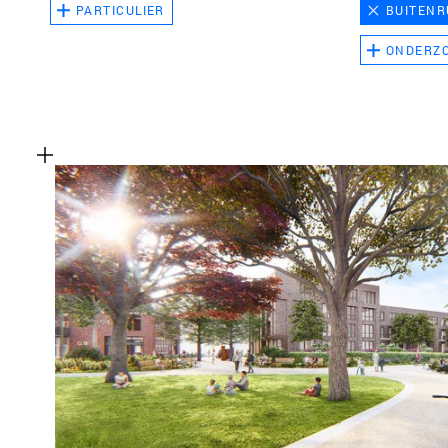
PARTICULIER
BUITENR
ONDERZ