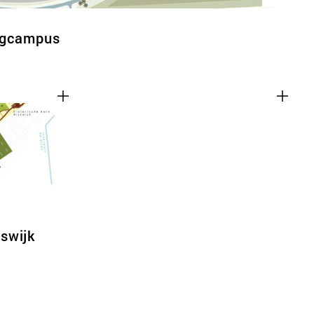
rgcampus
swijk