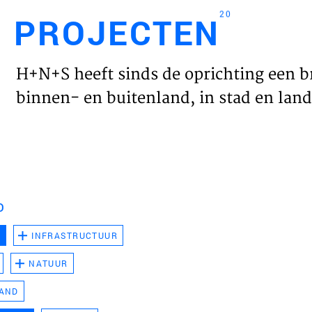
20
PROJECTEN
Engl
H+N+S heeft sinds de oprichting een b
HOME
binnen- en buitenland, in stad en land 
PROJ
WERK
D
VISIE
D
INFRASTRUCTUUR
NATUUR
NIEU
LAND