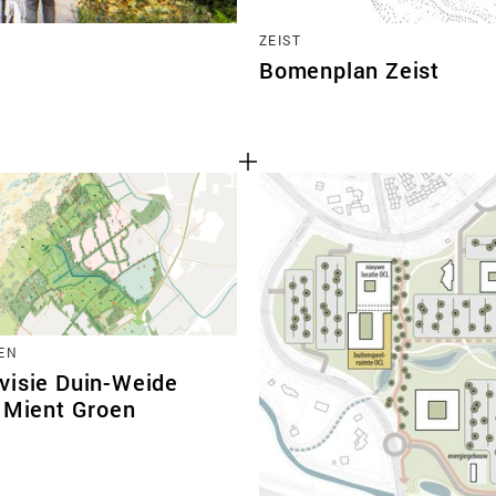
ZEIST
Bomenplan Zeist
EN
visie Duin-Weide
r Mient Groen