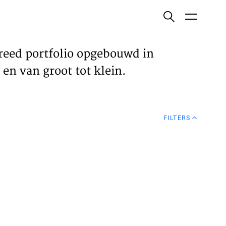
ish
reed portfolio opgebouwd in
en van groot tot klein.
ECTEN
FILTERS
VELDEN
WS