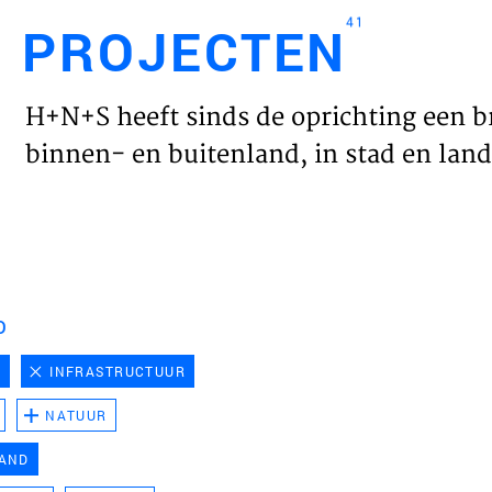
41
PROJECTEN
Engl
H+N+S heeft sinds de oprichting een b
HOME
binnen- en buitenland, in stad en land 
PROJ
WERK
D
VISIE
D
INFRASTRUCTUUR
NATUUR
NIEU
LAND