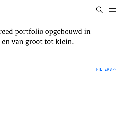
ish
reed portfolio opgebouwd in
en van groot tot klein.
ECTEN
FILTERS
VELDEN
WS