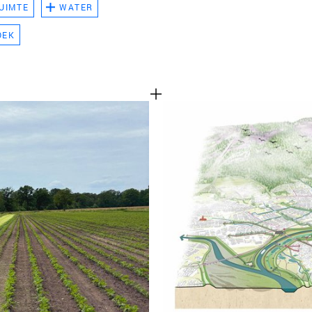
UIMTE
WATER
TEAM
OEK
CONT