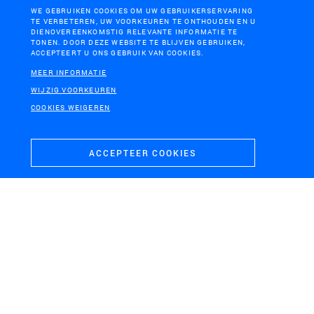
WE GEBRUIKEN COOKIES OM UW GEBRUIKERSERVARING
TE VERBETEREN, UW VOORKEUREN TE ONTHOUDEN EN U
DIENOVEREENKOMSTIG RELEVANTE INFORMATIE TE
TONEN. DOOR DEZE WEBSITE TE BLIJVEN GEBRUIKEN,
ACCEPTEERT U ONS GEBRUIK VAN COOKIES.
MEER INFORMATIE
PROVINCIE NOORD-BRABANT
WINSCHOTEN
WIJZIG VOORKEUREN
Brabantse
Pilot klimaatslim bos
COOKIES WEIGEREN
Omgevingsvisie
ACCEPTEER COOKIES