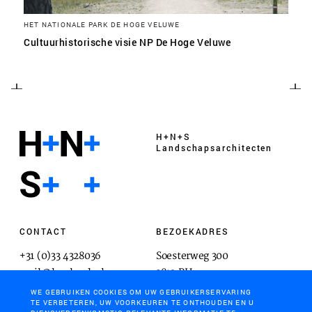
HET NATIONALE PARK DE HOGE VELUWE
Cultuurhistorische visie NP De Hoge Veluwe
H+N+S
Landschaps­architecten
CONTACT
BEZOEKADRES
+31 (0)33 4328036
Soesterweg 300
mail@hnsland.nl
3812 BH
Amersfoort
WE GEBRUIKEN COOKIES OM UW GEBRUIKERSERVARING
TE VERBETEREN, UW VOORKEUREN TE ONTHOUDEN EN U