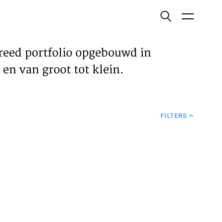
ish
reed portfolio opgebouwd in
en van groot tot klein.
ECTEN
FILTERS
VELDEN
WS