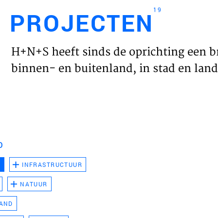
19
PROJECTEN
Engl
H+N+S heeft sinds de oprichting een b
HOME
binnen- en buitenland, in stad en land 
PROJ
WERK
D
VISIE
D
INFRASTRUCTUUR
NATUUR
NIEU
LAND