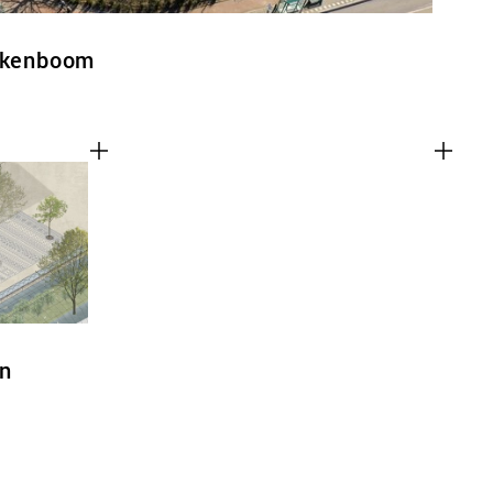
Eikenboom
in