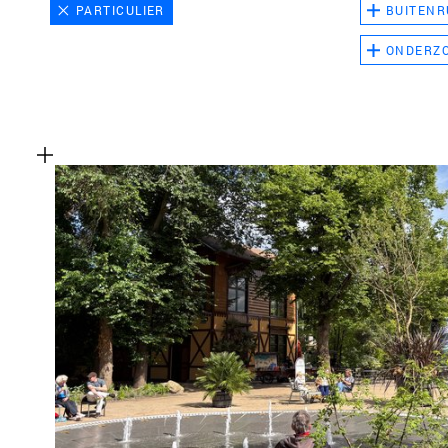
PARTICULIER
BUITENR
ONDERZ