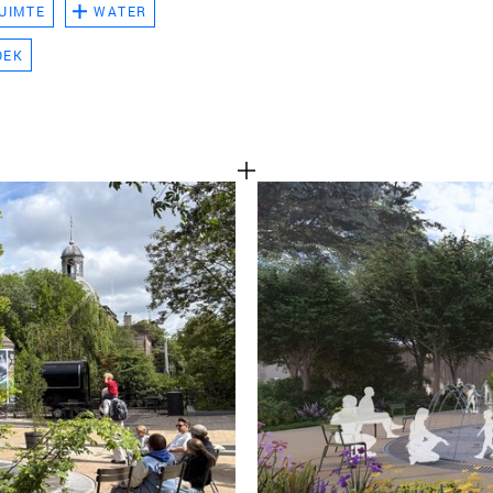
UIMTE
WATER
TEAM
OEK
CONT