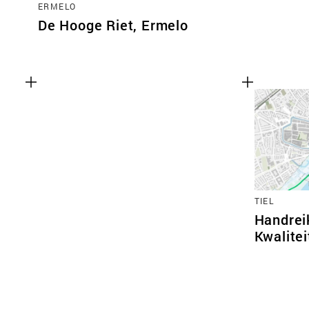
ERMELO
De Hooge Riet, Ermelo
TIEL
Handrei
Kwalitei