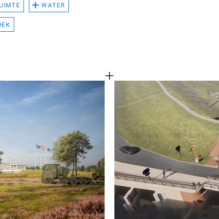
UIMTE
WATER
TEAM
OEK
CONT