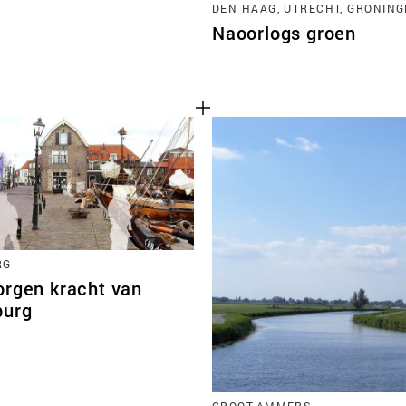
DEN HAAG, UTRECHT, GRONIN
Naoorlogs groen
RG
orgen kracht van
burg
GROOT-AMMERS