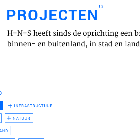
13
PROJECTEN
Engl
H+N+S heeft sinds de oprichting een b
HOME
binnen- en buitenland, in stad en land 
PROJ
WERK
D
VISIE
D
INFRASTRUCTUUR
NATUUR
NIEU
LAND