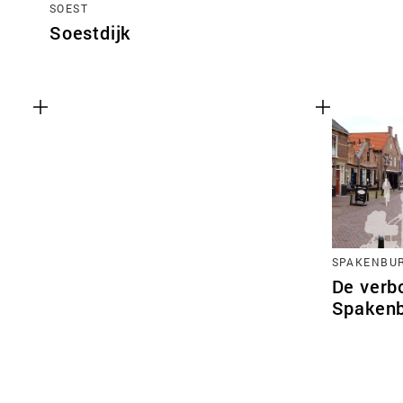
SOEST
Soestdijk
SPAKENBU
De verb
Spaken