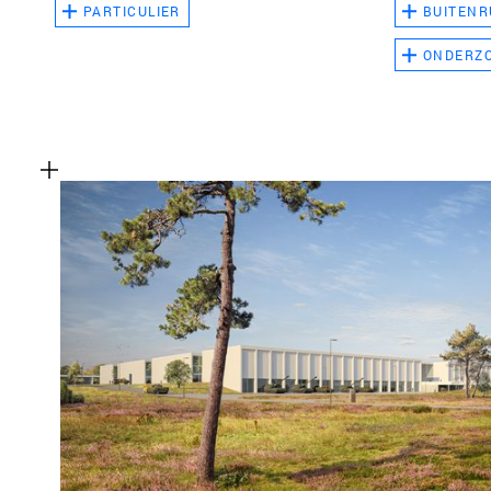
PARTICULIER
BUITENR
ONDERZ