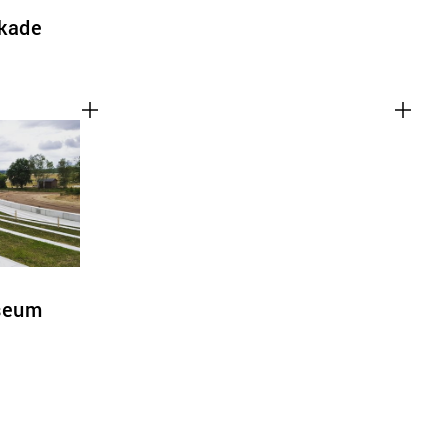
nkade
useum