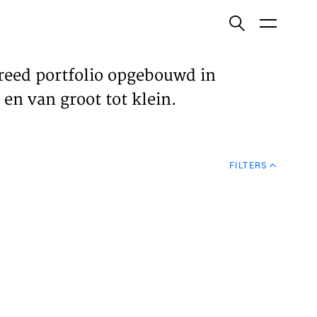
ish
reed portfolio opgebouwd in
en van groot tot klein.
ECTEN
FILTERS
VELDEN
WS