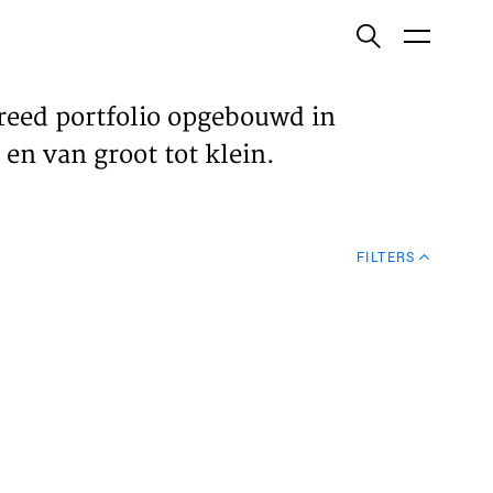
ish
reed portfolio opgebouwd in
en van groot tot klein.
ECTEN
FILTERS
VELDEN
WS