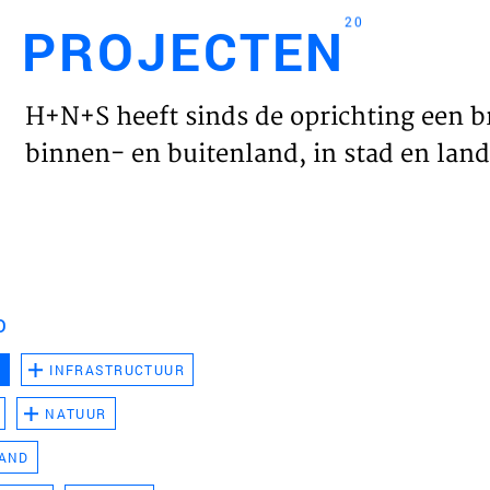
20
PROJECTEN
Engl
H+N+S heeft sinds de oprichting een b
HOME
binnen- en buitenland, in stad en land 
PROJ
WERK
D
VISIE
D
INFRASTRUCTUUR
NATUUR
NIEU
LAND