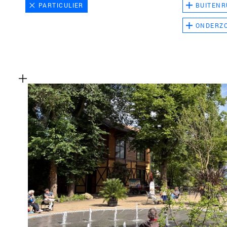
PARTICULIER
BUITENR
ONDERZ