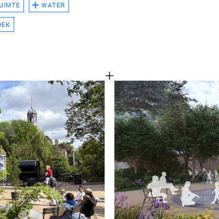
UIMTE
WATER
TEAM
OEK
CONT