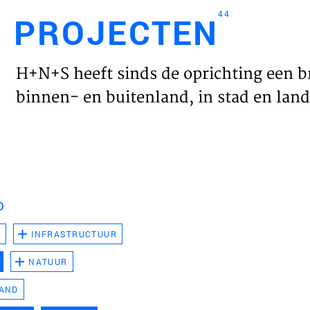
44
PROJECTEN
Engl
H+N+S heeft sinds de oprichting een b
HOME
binnen- en buitenland, in stad en land 
PROJ
WERK
D
VISIE
D
INFRASTRUCTUUR
NATUUR
NIEU
LAND