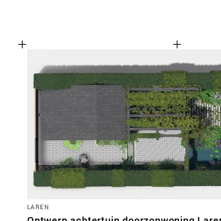
LAREN
Ontwerp achtertuin doorzonwoning Lare