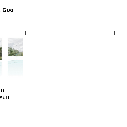
t Gooi
en
van