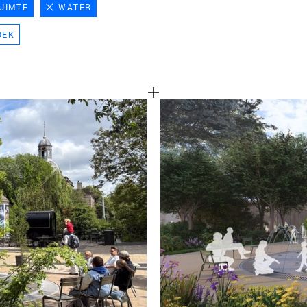
UIMTE
WATER
TEAM
OEK
CONT