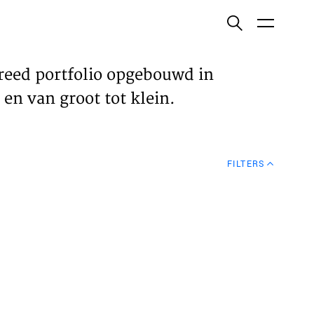
ish
reed portfolio opgebouwd in
en van groot tot klein.
ECTEN
FILTERS
VELDEN
WS