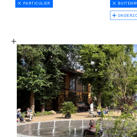
PARTICULIER
BUITENR
ONDERZ