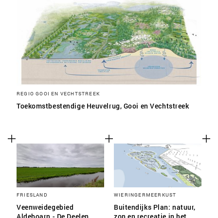
REGIO GOOI EN VECHTSTREEK
Toekomstbestendige Heuvelrug, Gooi en Vechtstreek
FRIESLAND
WIERINGERMEERKUST
Veenweidegebied
Buitendijks Plan: natuur,
Aldeboarn - De Deelen
zon en recreatie in het