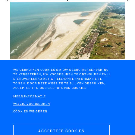
DELFLANDSE KUST
WE GEBRUIKEN COOKIES OM UW GEBRUIKERSERVARING
Zandmotor
TE VERBETEREN, UW VOORKEUREN TE ONTHOUDEN EN U
DIENOVEREENKOMSTIG RELEVANTE INFORMATIE TE
TONEN. DOOR DEZE WEBSITE TE BLIJVEN GEBRUIKEN,
ACCEPTEERT U ONS GEBRUIK VAN COOKIES.
MEER INFORMATIE
WIJZIG VOORKEUREN
COOKIES WEIGEREN
H+N+S
Landschaps­architecten
ACCEPTEER COOKIES