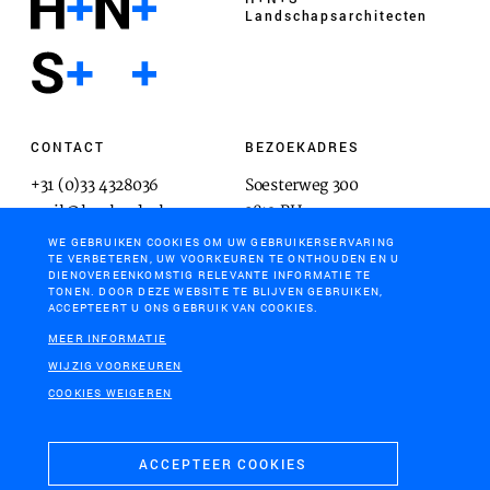
Landschaps­architecten
CONTACT
BEZOEKADRES
+31 (0)33 4328036
Soesterweg 300
mail@hnsland.nl
3812 BH
Amersfoort
WE GEBRUIKEN COOKIES OM UW GEBRUIKERSERVARING
TE VERBETEREN, UW VOORKEUREN TE ONTHOUDEN EN U
DIENOVEREENKOMSTIG RELEVANTE INFORMATIE TE
TONEN. DOOR DEZE WEBSITE TE BLIJVEN GEBRUIKEN,
ACCEPTEERT U ONS GEBRUIK VAN COOKIES.
POSTADRES
MEER INFORMATIE
Postbus 1603
WIJZIG VOORKEUREN
3800 BP
COOKIES WEIGEREN
Amersfoort
ACCEPTEER COOKIES
COOKIES & PRIVACY