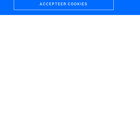
ACCEPTEER COOKIES
H+N+S
Landschaps­architecten
CONTACT
BEZOEKADRES
+31 (0)33 4328036
Soesterweg 300
mail@hnsland.nl
3812 BH
Amersfoort
POSTADRES
Postbus 1603
3800 BP