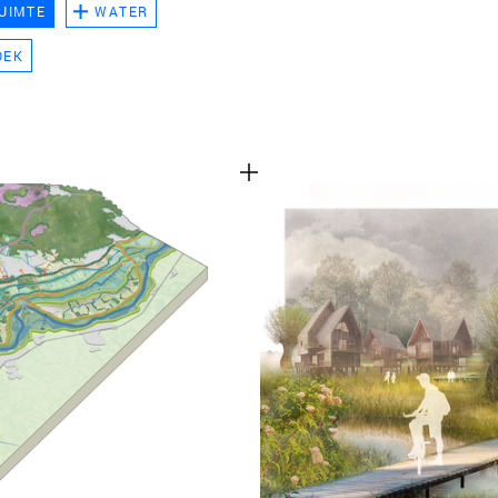
UIMTE
WATER
TEAM
OEK
CONT