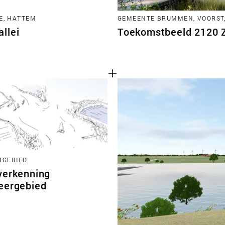
E, HATTEM
GEMEENTE BRUMMEN, VOORST
llei
Toekomstbeeld 2120 Zu
RGEBIED
verkenning
eergebied