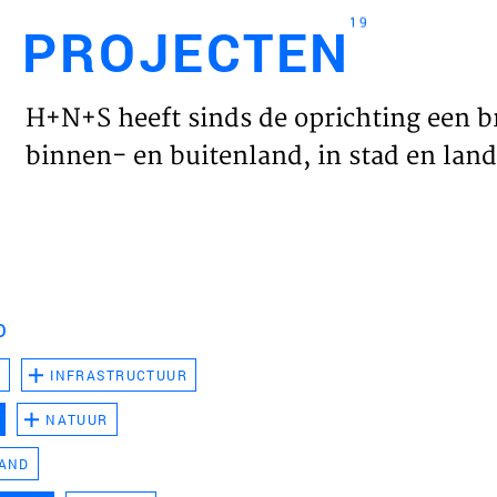
19
PROJECTEN
Engl
H+N+S heeft sinds de oprichting een b
HOME
binnen- en buitenland, in stad en land 
PROJ
WERK
D
VISIE
D
INFRASTRUCTUUR
NATUUR
NIEU
LAND