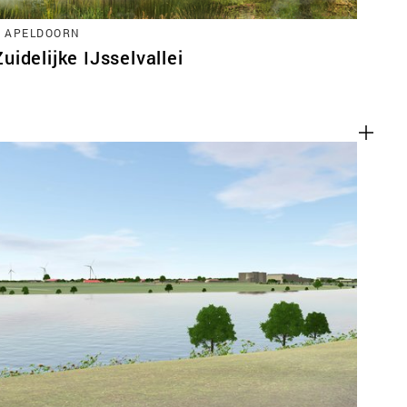
, APELDOORN
idelijke IJsselvallei