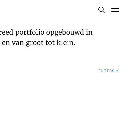
ish
reed portfolio opgebouwd in
en van groot tot klein.
ECTEN
FILTERS
VELDEN
WS