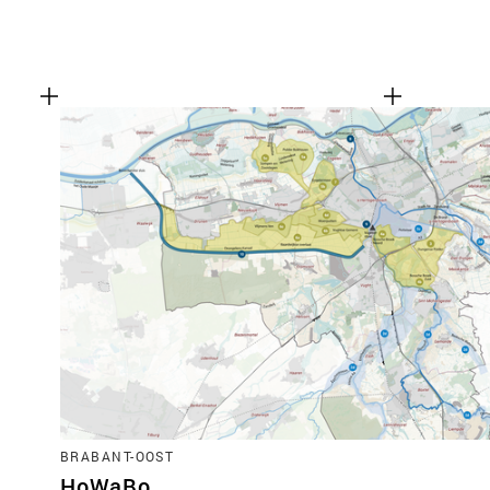
BRABANT-OOST
HoWaBo