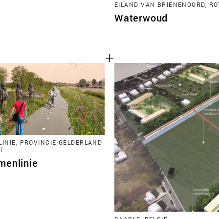
EILAND VAN BRIENENOORD, R
Waterwoud
LINIE, PROVINCIE GELDERLAND
T
menlinie
BAARLE, BELGIË