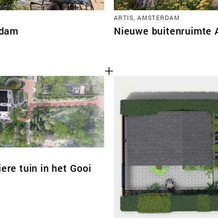
ARTIS, AMSTERDAM
rdam
Nieuwe buitenruimte 
iere tuin in het Gooi