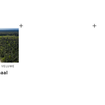
E VELUWE
naal