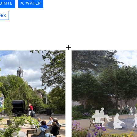
UIMTE
WATER
TEAM
OEK
CONT