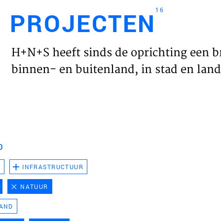
16
PROJECTEN
Engl
H+N+S heeft sinds de oprichting een b
HOME
binnen- en buitenland, in stad en land 
PROJ
WERK
D
VISIE
D
INFRASTRUCTUUR
NATUUR
NIEU
LAND