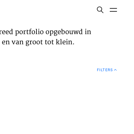
ish
reed portfolio opgebouwd in
en van groot tot klein.
ECTEN
FILTERS
VELDEN
WS