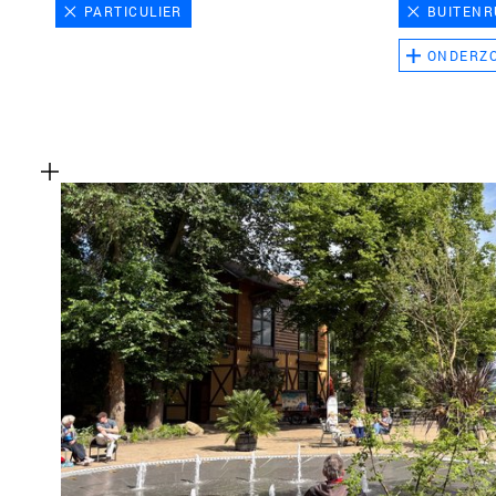
PARTICULIER
BUITENR
ONDERZ