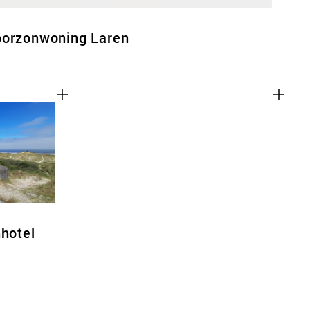
oorzonwoning Laren
nhotel