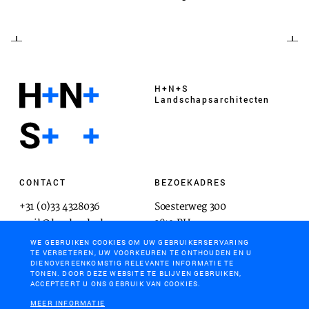
H+N+S
Landschaps­architecten
CONTACT
BEZOEKADRES
+31 (0)33 4328036
Soesterweg 300
mail@hnsland.nl
3812 BH
Amersfoort
WE GEBRUIKEN COOKIES OM UW GEBRUIKERSERVARING
TE VERBETEREN, UW VOORKEUREN TE ONTHOUDEN EN U
DIENOVEREENKOMSTIG RELEVANTE INFORMATIE TE
TONEN. DOOR DEZE WEBSITE TE BLIJVEN GEBRUIKEN,
ACCEPTEERT U ONS GEBRUIK VAN COOKIES.
POSTADRES
MEER INFORMATIE