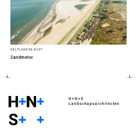
DELFLANDSE KUST
Zandmotor
H+N+S
Landschaps­architecten