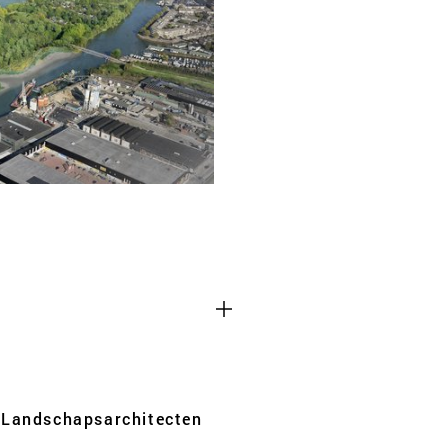
TEAM
CONT
Cookies van derd
 functioneren
Dit maakt het mogelijk o
 uitzetten.
zoals YouTube en Vimeo, in
een deel van de functiona
uitgeschakeld.
Advertentie cook
 websites te
Dit stelt ons in staat om 
iem analyses van
websites van derden en a
Landschaps­architecten
kunnen deze gegevens ook