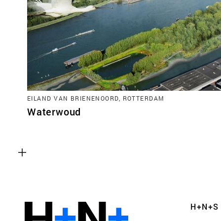
Functionele cookies
EILAND VAN BRIENENOORD, ROTTERDAM
Deze cookies zijn noodzakelijk voor het correct
Waterwoud
van de website. Let op, deze cookies kun je niet
Analyse cookies
Dit stelt ons in staat om de prestaties van onze
controleren en te verbeteren, evenals om anon
H+N+S
gebruikerservaringen uit te voeren.