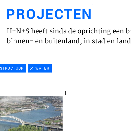
1
PROJECTEN
Engl
H+N+S heeft sinds de oprichting een b
HOME
binnen- en buitenland, in stad en land 
PROJ
ASTRUCTUUR
WATER
WERK
VISIE
NIEU