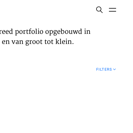
ish
reed portfolio opgebouwd in
en van groot tot klein.
ECTEN
FILTERS
VELDEN
WS