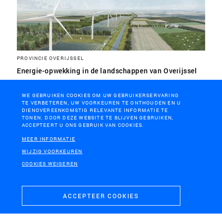
PROVINCIE OVERIJSSEL
Energie-opwekking in de landschappen van Overijssel
WE GEBRUIKEN COOKIES OM UW GEBRUIKERSERVARING
TE VERBETEREN, UW VOORKEUREN TE ONTHOUDEN EN U
DIENOVEREENKOMSTIG RELEVANTE INFORMATIE TE
TONEN. DOOR DEZE WEBSITE TE BLIJVEN GEBRUIKEN,
ACCEPTEERT U ONS GEBRUIK VAN COOKIES.
MEER INFORMATIE
WIJZIG VOORKEUREN
COOKIES WEIGEREN
ACCEPTEER COOKIES
VALKENSWAARD