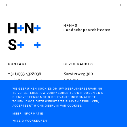
H+N+S
Landschaps­architecten
CONTACT
BEZOEKADRES
+31 (0)33 4328036
Soesterweg 300
mail@hnsland.nl
3812 BH
Amersfoort
WE GEBRUIKEN COOKIES OM UW GEBRUIKERSERVARING
TE VERBETEREN, UW VOORKEUREN TE ONTHOUDEN EN U
DIENOVEREENKOMSTIG RELEVANTE INFORMATIE TE
TONEN. DOOR DEZE WEBSITE TE BLIJVEN GEBRUIKEN,
ACCEPTEERT U ONS GEBRUIK VAN COOKIES.
POSTADRES
MEER INFORMATIE
Postbus 1603
WIJZIG VOORKEUREN
3800 BP