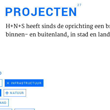
27
PROJECTEN
Engl
H+N+S heeft sinds de oprichting een b
HOME
binnen- en buitenland, in stad en land 
PROJ
WERK
D
VISIE
D
INFRASTRUCTUUR
NATUUR
NIEU
LAND