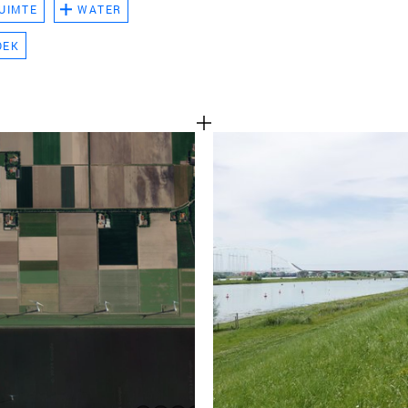
UIMTE
WATER
TEAM
OEK
CONT