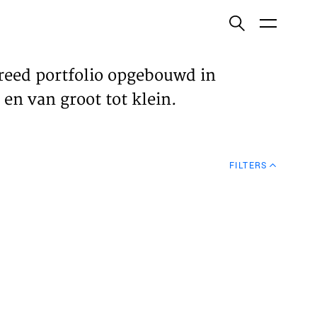
ish
reed portfolio opgebouwd in
en van groot tot klein.
ECTEN
FILTERS
VELDEN
WS