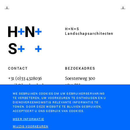
H+N+S
Landschaps­architecten
CONTACT
BEZOEKADRES
+31 (0)33 4328036
Soesterweg 300
mail@hnsland.nl
3812 BH
Amersfoort
WE GEBRUIKEN COOKIES OM UW GEBRUIKERSERVARING
TE VERBETEREN, UW VOORKEUREN TE ONTHOUDEN EN U
DIENOVEREENKOMSTIG RELEVANTE INFORMATIE TE
TONEN. DOOR DEZE WEBSITE TE BLIJVEN GEBRUIKEN,
ACCEPTEERT U ONS GEBRUIK VAN COOKIES.
POSTADRES
MEER INFORMATIE
Postbus 1603
WIJZIG VOORKEUREN
3800 BP