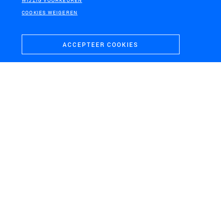
WIJZIG VOORKEUREN
COOKIES WEIGEREN
ACCEPTEER COOKIES
LEIDEN
GROOT-AMMERS
Oertuin Naturalis
Inrichtingsplan
Molenkade