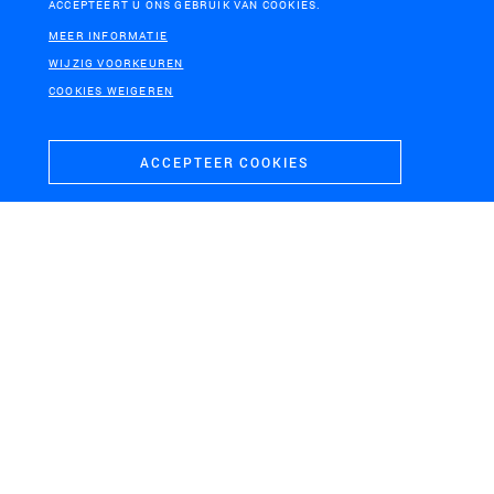
ACCEPTEERT U ONS GEBRUIK VAN COOKIES.
Nieuwe Verbinding N69
MEER INFORMATIE
WIJZIG VOORKEUREN
COOKIES WEIGEREN
ACCEPTEER COOKIES
ANTWERPEN, BELGIË
BUSSUM
Overkapping Ring
Buitenruimte
Antwerpen
Gemeentehuis Gooise
Meren